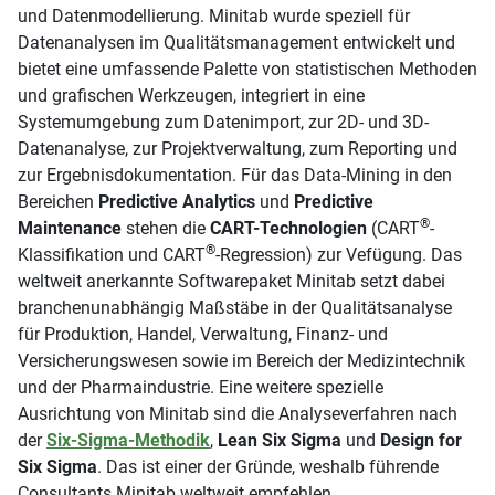
und Datenmodellierung. Minitab wurde speziell für
Datenanalysen im Qualitätsmanagement entwickelt und
bietet eine umfassende Palette von statistischen Methoden
und grafischen Werkzeugen, integriert in eine
Systemumgebung zum Datenimport, zur 2D- und 3D-
Datenanalyse, zur Projektverwaltung, zum Reporting und
zur Ergebnisdokumentation. Für das Data-Mining in den
Bereichen
Predictive Analytics
und
Predictive
®
Maintenance
stehen die
CART-Technologien
(CART
-
®
Klassifikation und CART
-Regression) zur Vefügung. Das
weltweit anerkannte Softwarepaket Minitab setzt dabei
branchenunabhängig Maßstäbe in der Qualitätsanalyse
für Produktion, Handel, Verwaltung, Finanz- und
Versicherungswesen sowie im Bereich der Medizintechnik
und der Pharmaindustrie. Eine weitere spezielle
Ausrichtung von Minitab sind die Analyseverfahren nach
der
Six-Sigma-Methodik
,
Lean Six Sigma
und
Design for
Six Sigma
. Das ist einer der Gründe, weshalb führende
Consultants Minitab weltweit empfehlen.